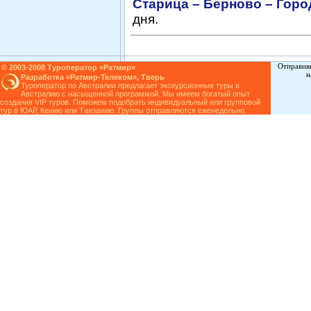
Старица – Берново – Горо
дня.
Отправив
© 2003-2008 Туроператор «Ратмир»
н
Разработка «Ратмир-Телеком», Тверь
Туроператор по Австралии предлагает экскурсионные
туры в
Австралию
с насыщенной программой. Мы имеем богатый опыт
создания VIP туров. Поможем подобрать индивидуальный или групповой
тур в ЮАР
, Кению или Танзанию. Группы отправляются еженедельно.