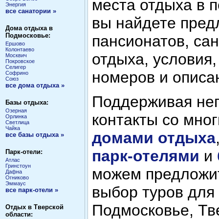
места отдыха в 
Энергия
все санатории »
вы найдете пред
Дома отдыха в
Подмосковье:
пансионатов, са
Ершово
Колонтаево
отдыха, условия
Москвич
Покровское
Селигер
номеров и описа
Софрино
Союз
все дома отдыха »
Поддерживая не
Базы отдыха:
Озерная
контакты со мно
Орлинка
Светлица
Чайка
домами отдыха
все базы отдыха »
парк-отелями
и
Парк-отели:
Атлас
Гринстоун
можем предложи
Дафна
Огниково
Эммаус
выбор туров для
все парк-отели »
Подмосковье, Тв
Отдых в Тверской
области: