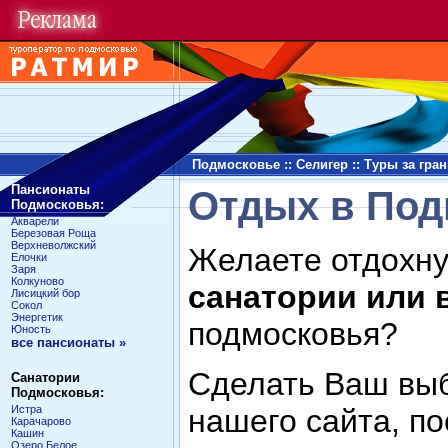
Подмосковье
::
Селигер
::
Туры за гра
Пансионаты
Отдых в Под
Подмосковья:
Акварели
Березовая Роща
Верхневолжский
Желаете отдохну
Елочки
Заря
Колкуново
санатории или 
Лисицкий бор
Сокол
Энергетик
подмосковья?
Юность
все пансионаты »
Сделать Ваш выб
Санатории
Подмосковья:
Истра
нашего сайта, п
Карачарово
Кашин
Озеро Белое